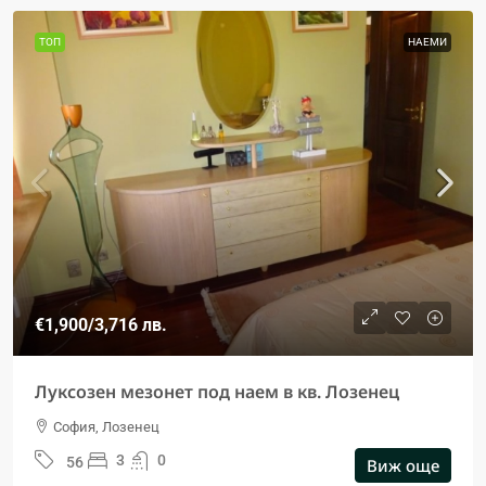
ТОП
НАЕМИ
€1,900
/3,716 лв.
Луксозен мезонет под наем в кв. Лозенец
София, Лозенец
3
0
56
Виж още