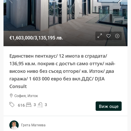
€1,603,000
/3,135,195 лв.
Единствен пентхаус/ 12 имота в сградата/
136,95 кв.м. покрив с достъп само оттук/ най-
високо ниво без съсед отгоре/ кв. Изток/ два
гаража/ 1 603 000 евро без вкл.ДДС/ DJIA
Consult
София, Изток
3
3
616
Виж още
Грета Матеева