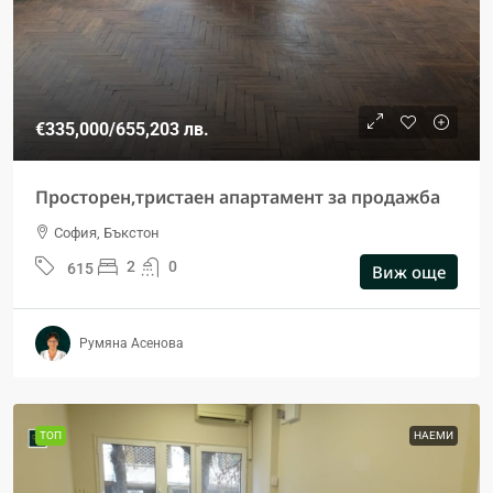
€335,000
/655,203 лв.
Просторен,тристаен апартамент за продажба
София, Бъкстон
2
0
615
Виж още
Румяна Асенова
ТОП
НАЕМИ