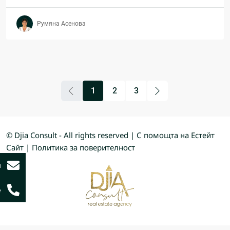
Румяна Асенова
1
2
3
© Djia Consult - All rights reserved | С помощта на
Естейт
Сайт
|
Политика за поверителност
и
е