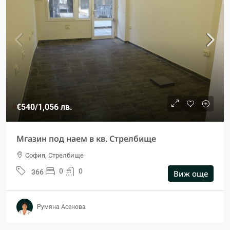
€540
/1,056 лв.
Мгазин под наем в кв. Стрелбище
София, Стрелбище
0
0
366
Виж още
Румяна Асенова