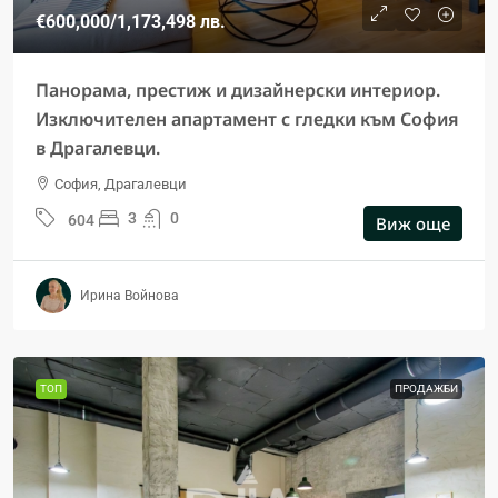
€600,000
/1,173,498 лв.
Панорама, престиж и дизайнерски интериор.
Изключителен апартамент с гледки към София
в Драгалевци.
София, Драгалевци
3
0
604
Виж още
Ирина Войнова
ТОП
ПРОДАЖБИ