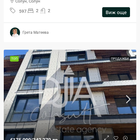
Солун, Солун
2
2
597
Виж още
Грета Матеева
ТОП
ПРОДАЖБИ