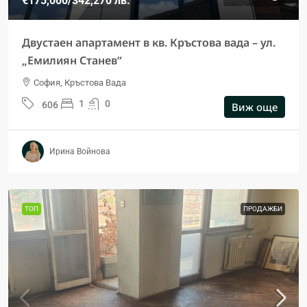
€175,000
/342,270 лв.
Двустаен апартамент в кв. Кръстова вада – ул.
„Емилиян Станев“
София, Кръстова Вада
1
0
606
Виж още
Ирина Войнова
ТОП
ПРОДАЖБИ