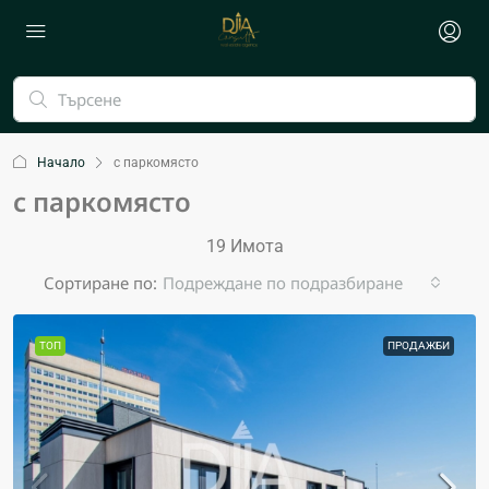
Начало
с паркомясто
с паркомясто
19 Имотa
Сортиране по:
Подреждане по подразбиране
ТОП
ПРОДАЖБИ