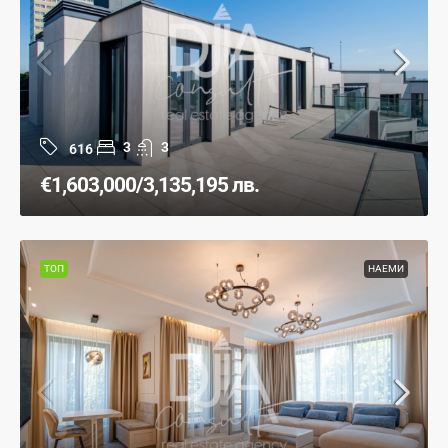
3
3
616
€1,603,000
/3,135,195 лв.
ТОП
НАЕМИ