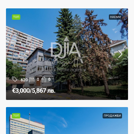
ТОП
НАЕМИ
0
0
620
€3,000
/5,867 лв.
ТОП
ПРОДАЖБИ