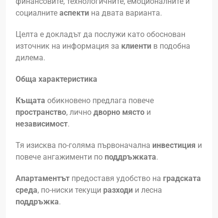
финансовите, технологичните, емоционалните и
социалните
аспекти
на двата варианта.
Целта е докладът да послужи като обоснован
източник на информация за
клиенти
в подобна
дилема.
Обща характеристика
Къщата
обикновено предлага повече
пространство
, лично
дворно място
и
независимост
.
Тя изисква по-голяма първоначална
инвестиция
и
повече ангажименти по
поддръжката
.
Апартаментът
предоставя удобство на
градската
среда
, по-ниски текущи
разходи
и лесна
поддръжка
.