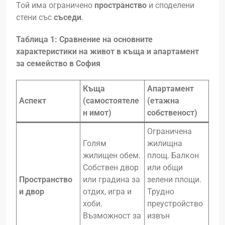
Той има ограничено
пространство
и споделени
стени със
съседи
.
Таблица 1: Сравнение на основните
характеристики на живот в къща и апартамент
за семейство в София
Къща
Апартамент
Аспект
(самостоятеле
(етажна
н имот)
собственост)
Ограничена
Голям
жилищна
жилищен обем.
площ. Балкон
Собствен двор
или общи
Пространство
или градина за
зелени площи.
и двор
отдих, игра и
Трудно
хоби.
преустройство
Възможност за
извън