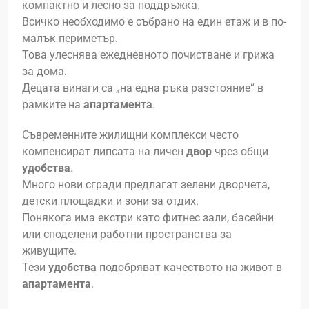
компактно и лесно за поддръжка.
Всичко необходимо е събрано на един етаж и в по-
малък периметър.
Това улеснява ежедневното почистване и грижа
за дома.
Децата винаги са „на една ръка разстояние“ в
рамките на
апартамента
.
Съвременните жилищни комплекси често
компенсират липсата на личен
двор
чрез общи
удобства
.
Много нови сгради предлагат зелени дворчета,
детски площадки и зони за отдих.
Понякога има екстри като фитнес зали, басейни
или споделени работни пространства за
живущите.
Тези
удобства
подобряват качеството на живот в
апартамента
.