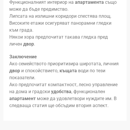
Функционалният интериор на
апартамента
също
може да бъде предимство.
Липсата на излишни коридори спестява площ.
Високите етажи осигуряват панорамни гледки
към града.
Някои хора предпочитат такава гледка пред
личен
двор
.
Заключение
Ако семейството приоритизира широтата, личния
двор
и спокойствието,
къщата
води по тези
показатели.
Ако предпочитат компактност, лесно управление
на дома и градски
удобства
, функционален
апартамент
може да удовлетвори нуждите им. В
следваща статия ще обсъдим втория аспект.