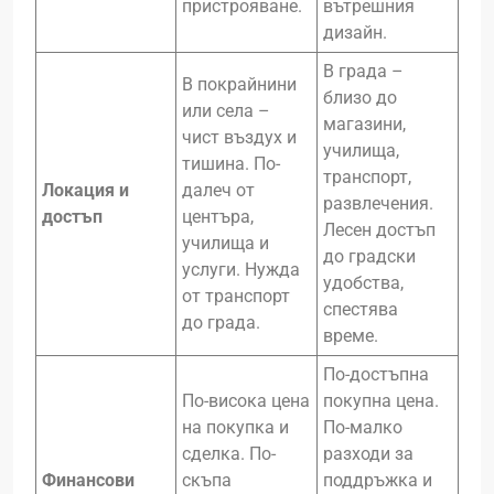
пристрояване.
вътрешния
дизайн.
В града –
В покрайнини
близо до
или села –
магазини,
чист въздух и
училища,
тишина. По-
транспорт,
Локация и
далеч от
развлечения.
достъп
центъра,
Лесен достъп
училища и
до градски
услуги. Нужда
удобства,
от транспорт
спестява
до града.
време.
По-достъпна
По-висока цена
покупна цена.
на покупка и
По-малко
сделка. По-
разходи за
Финансови
скъпа
поддръжка и