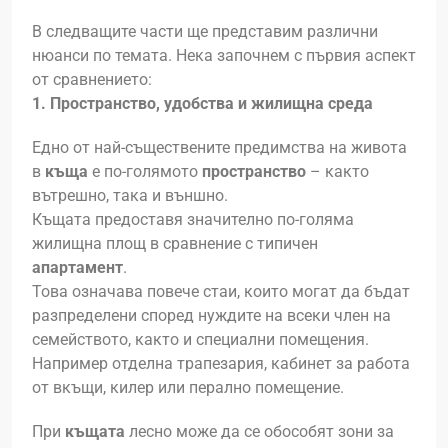
В следващите части ще представим различни
нюанси по темата. Нека започнем с първия аспект
от сравнението:
1.
Пространство, удобства и жилищна среда
Едно от най-съществените предимства на живота
в
къща
е по-голямото
пространство
– както
вътрешно, така и външно.
Къщата предоставя значително по-голяма
жилищна площ в сравнение с типичен
апартамент
.
Това означава повече стаи, които могат да бъдат
разпределени според нуждите на всеки член на
семейството, както и специални помещения.
Например отделна трапезария, кабинет за работа
от вкъщи, килер или перално помещение.
При
къщата
лесно може да се обособят зони за