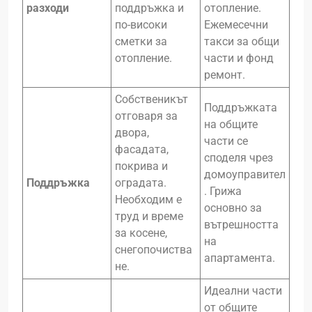
разходи
поддръжка и
отопление.
по-високи
Ежемесечни
сметки за
такси за общи
отопление.
части и фонд
ремонт.
Собственикът
Поддръжката
отговаря за
на общите
двора,
части се
фасадата,
споделя чрез
покрива и
домоуправител
Поддръжка
оградата.
. Грижа
Необходим е
основно за
труд и време
вътрешността
за косене,
на
снегопочиства
апартамента.
не.
Идеални части
от общите