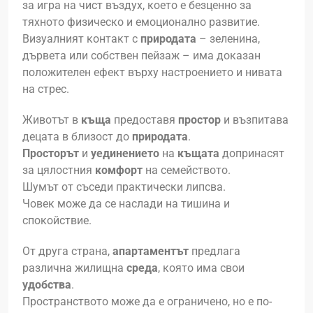
за игра на чист въздух, което е безценно за
тяхното физическо и емоционално развитие.
Визуалният контакт с
природата
– зеленина,
дървета или собствен пейзаж – има доказан
положителен ефект върху настроението и нивата
на стрес.
Животът в
къща
предоставя
простор
и възпитава
децата в близост до
природата
.
Просторът
и
уединението
на
къщата
допринасят
за цялостния
комфорт
на семейството.
Шумът от съседи практически липсва.
Човек може да се наслади на тишина и
спокойствие.
От друга страна,
апартаментът
предлага
различна жилищна
среда
, която има свои
удобства
.
Пространството може да е ограничено, но е по-