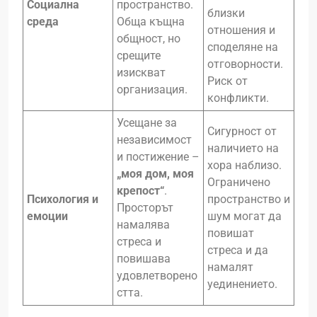
Социална
пространство.
близки
среда
Обща къщна
отношения и
общност, но
споделяне на
срещите
отговорности.
изискват
Риск от
организация.
конфликти.
Усещане за
Сигурност от
независимост
наличието на
и постижение –
хора наблизо.
„моя дом, моя
Ограничено
крепост“
.
Психология и
пространство и
Просторът
емоции
шум могат да
намалява
повишат
стреса и
стреса и да
повишава
намалят
удовлетворено
уединението.
стта.