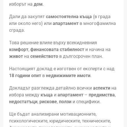
изборът на
дом
.
Дали да закупят
самостоятелна къща
(в града
или около него) или
апартамент
в многофамилна
сграда.
Това решение влияе върху всекидневния
комфорт
,
финансовата стабилност
и начина на
живот
на
семейството
в дългосрочен план.
Настоящият доклад е изготвен от експерти с над
18 години опит
в
недвижимите имоти
.
Докладът разглежда детайлно всички
аспекти
на
избора между
къща
и
апартамент
–
предимства
,
недостатъци
,
рискове
,
ползи
и специфики.
Ще бъдат анализирани мотивационните,
психологическите, юридическите, техническите,