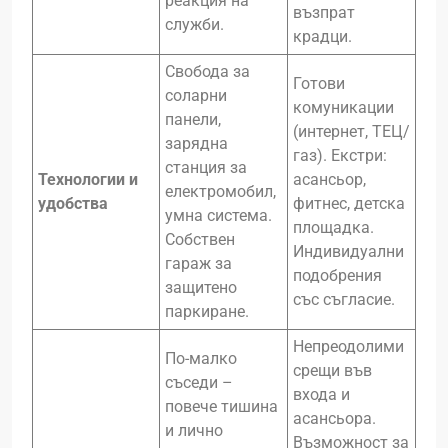
реакция на
възпрат
служби.
крадци.
Свобода за
Готови
соларни
комуникации
панели,
(интернет, ТЕЦ/
зарядна
газ). Екстри:
станция за
Технологии и
асансьор,
електромобил,
удобства
фитнес, детска
умна система.
площадка.
Собствен
Индивидуални
гараж за
подобрения
защитено
със съгласие.
паркиране.
Непреодолими
По-малко
срещи във
съседи –
входа и
повече тишина
асансьора.
и лично
Възможност за