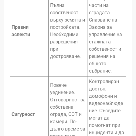
Пълна
части на
собственост
сградата.
върху земята и
Спазване на
Правни
постройката.
Закона за
аспекти
Необходими
управление на
разрешения
етажната
при
собственост и
дострояване.
решения на
общото
събрание.
Контролиран
Повече
достъп,
уединение.
домофони и
Отговорност за
видеонаблюде
собствена
ние. Съседите
Сигурност
ограда, СОТ и
могат да
камери. По-
помогнат при
дълго време за
инциденти и да