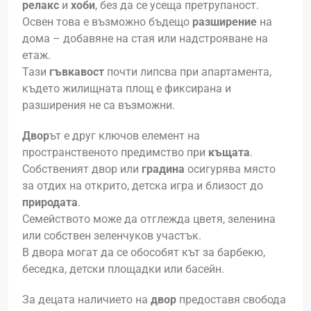
релакс
и
хоби
, без да се усеща претрупаност.
Освен това е възможно бъдещо
разширение
на
дома – добавяне на стая или надстрояване на
етаж.
Тази
гъвкавост
почти липсва при апартамента,
където жилищната площ е фиксирана и
разширения не са възможни.
Двор
ът е друг ключов елемент на
пространственото предимство при
къщата
.
Собственият двор или
градина
осигурява място
за отдих на открито, детска игра и близост до
природата
.
Семейството може да отглежда цветя, зеленина
или собствен зеленчуков участък.
В двора могат да се обособят кът за барбекю,
беседка, детски площадки или басейн.
За децата наличието на
двор
предоставя свобода