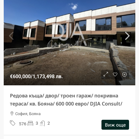
€600,000
/1,173,498 лв.
Редова къща/ двор/ троен гараж/ покривна
тераса/ кв. Бояна/ 600 000 евро/ DJIA Consult/
София, Бояна
3
2
576
Виж още