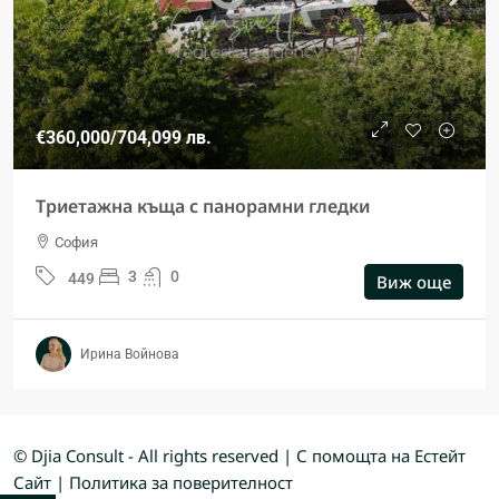
€360,000
/704,099 лв.
Триетажна къща с панорамни гледки
София
3
0
449
Виж още
Ирина Войнова
© Djia Consult - All rights reserved | С помощта на
Естейт
Сайт
|
Политика за поверителност