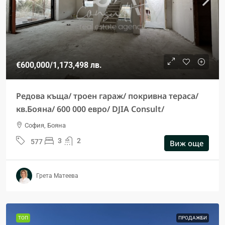
€600,000
/1,173,498 лв.
Редова къща/ троен гараж/ покривна тераса/
кв.Бояна/ 600 000 евро/ DJIA Consult/
София, Бояна
3
2
577
Виж още
Грета Матеева
ТОП
ПРОДАЖБИ