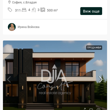
София, с.Владая
4
3
311
500
m²
Виж още
Ирина Войнова
ПРОДАЖБИ