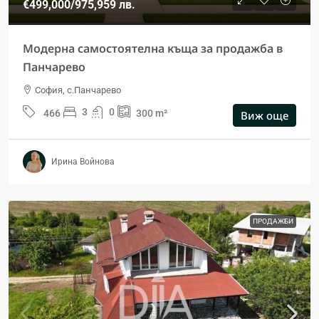
€499,000
/975,959 лв.
Модерна самостоятелна къща за продажба в
Панчарево
София, с.Панчарево
3
0
466
300
m²
Виж още
Ирина Войнова
ПРОДАЖБИ