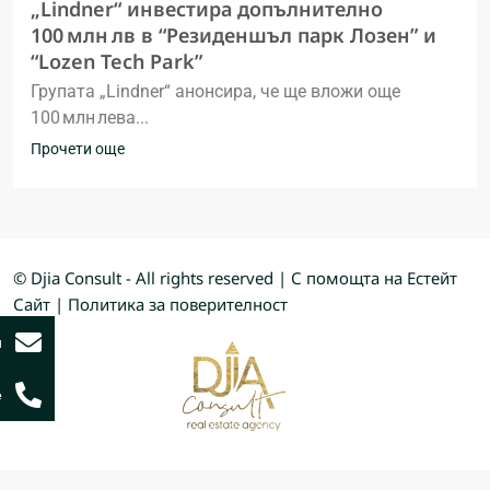
„Lindner“ инвестира допълнително
100 млн лв в “Резиденшъл парк Лозен” и
“Lozen Tech Park”
Групата „Lindner“ анонсира, че ще вложи още
100 млн лева...
Прочети още
© Djia Consult - All rights reserved | С помощта на
Естейт
Сайт
|
Политика за поверителност
и
е