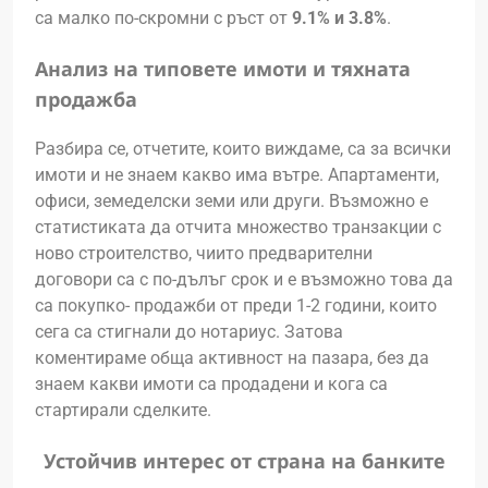
са малко по-скромни с ръст от
9.1% и 3.8%
.
Анализ на типовете имоти и тяхната
продажба
Разбира се, отчетите, които виждаме, са за всички
имоти и не знаем какво има вътре. Апартаменти,
офиси, земеделски земи или други. Възможно е
статистиката да отчита множество транзакции с
ново строителство, чиито предварителни
договори са с по-дълъг срок и е възможно това да
са покупко- продажби от преди 1-2 години, които
сега са стигнали до нотариус. Затова
коментираме обща активност на пазара, без да
знаем какви имоти са продадени и кога са
стартирали сделките.
Устойчив интерес от страна на банките