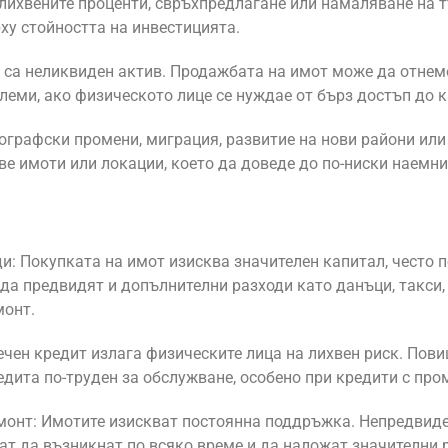
лихвените проценти, свръхпредлагане или намаляване на т
ху стойността на инвестицията.
са неликвиден актив. Продажбата на имот може да отнеме
леми, ако физическото лице се нуждае от бърз достъп до к
ографски промени, миграция, развитие на нови райони ил
ве имоти или локации, което да доведе до по-ниски наемни
и: Покупката на имот изисква значителен капитал, често 
 да предвидят и допълнителни разходи като данъци, такси,
монт.
течен кредит излага физическите лица на лихвен риск. Пов
едита по-труден за обслужване, особено при кредити с про
монт: Имотите изискват постоянна поддръжка. Непредвиде
ат да възникнат по всяко време и да наложат значителни р