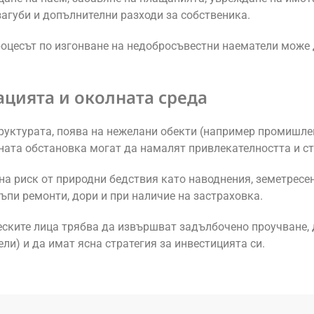
агуби и допълнителни разходи за собственика.
роцесът по изгонване на недобросъвестни наематели може д
кацията и околната среда
руктурата, поява на нежелани обекти (например промишле
ната обстановка могат да намалят привлекателността и ст
на риск от природни бедствия като наводнения, земетресе
ъпи ремонти, дори и при наличие на застраховка.
еските лица трябва да извършват задълбочено проучване, 
ли) и да имат ясна стратегия за инвестицията си.