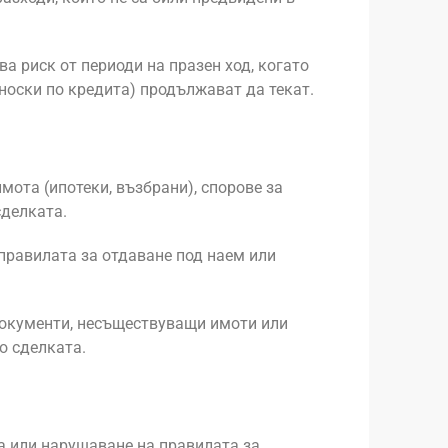
ва риск от периоди на празен ход, когато
вноски по кредита) продължават да текат.
ота (ипотеки, възбрани), спорове за
сделката.
 правилата за отдаване под наем или
документи, несъществуващи имоти или
о сделката.
а или нарушаване на правилата за