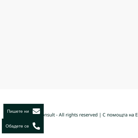
Пишете ни
© Djia Consult - All rights reserved | С помощта на
Е
Обадете се