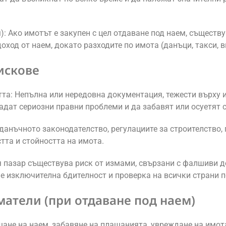
): Ако имотът е закупен с цел отдаване под наем, съществу
оход от наем, докато разходите по имота (данъци, такси, 
искове
та: Непълна или нередовна документация, тежести върху им
адат сериозни правни проблеми и да забавят или осуетят 
данъчното законодателство, регулациите за строителство,
тта и стойността на имота.
ия пазар съществува риск от измами, свързани с фалшиви 
 изключителна бдителност и проверка на всички страни п
ематели (при отдаване под наем)
щане на наем, забавяне на плащанията, увреждане на имот