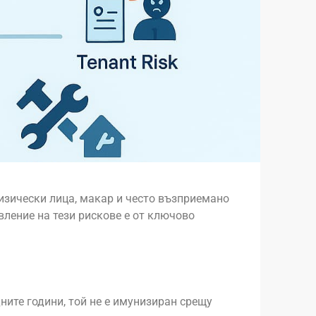
физически лица, макар и често възприемано
вление на тези рискове е от ключово
ните години, той не е имунизиран срещу