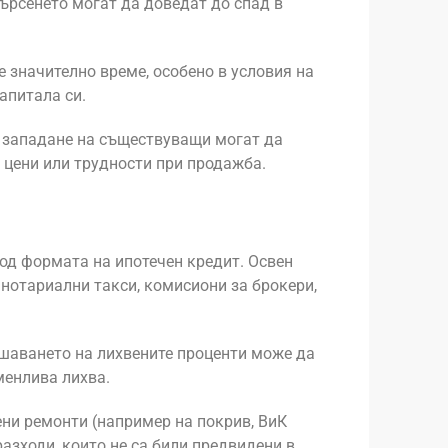
ърсенето могат да доведат до спад в
 значително време, особено в условия на
апитала си.
и западане на съществуващи могат да
 цени или трудности при продажба.
под формата на ипотечен кредит. Освен
 нотариални такси, комисиони за брокери,
ишаването на лихвените проценти може да
менлива лихва.
ни ремонти (например на покрив, ВиК
азходи, които не са били предвидени в