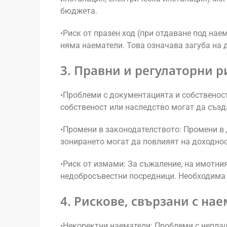
бюджета.
•Риск от празен ход (при отдаване под наем
няма наематели. Това означава загуба на д
3. Правни и регулаторни р
•Проблеми с документацията и собственост
собственост или наследство могат да създ
•Промени в законодателството: Промени в 
зонирането могат да повлияят на доходнос
•Риск от измами: За съжаление, на имотн
недобросъвестни посредници. Необходима е
4. Рискове, свързани с на
•Некоректни наематели: Проблеми с непла