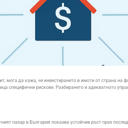
ит, мога да кажа, че инвестирането в имоти от страна на 
дица специфични рискове. Разбирането и адекватното упра
тният пазар в България показва устойчив ръст през послед