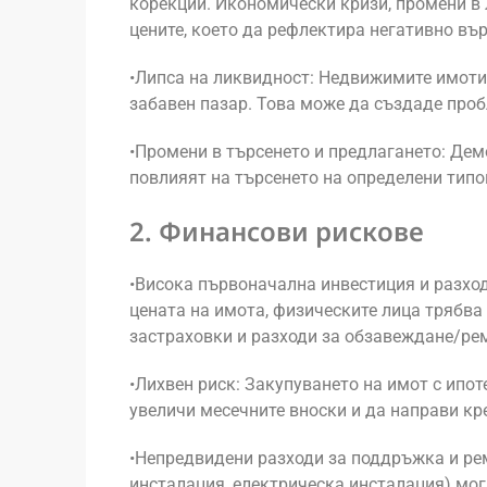
корекции. Икономически кризи, промени в 
цените, което да рефлектира негативно вър
•Липса на ликвидност: Недвижимите имоти 
забавен пазар. Това може да създаде проб
•Промени в търсенето и предлагането: Дем
повлияят на търсенето на определени типо
2. Финансови рискове
•Висока първоначална инвестиция и разход
цената на имота, физическите лица трябва
застраховки и разходи за обзавеждане/ре
•Лихвен риск: Закупуването на имот с ипо
увеличи месечните вноски и да направи кр
•Непредвидени разходи за поддръжка и ре
инсталация, електрическа инсталация) мог