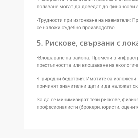
ползване могат да доведат до финансови з
•Трудности при изгонване на наематели: П
се наложи съдебно производство.
5. Рискове, свързани с ло
•Влошаване на района: Промени в инфраст
престъпността или влошаване на екологич
•Природни бедствия: Имотите са изложени 
причинят значителни щети и да наложат ск
За да се минимизират тези рискове, физич
професионалисти (брокери, юристи, оцените