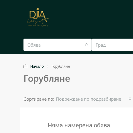
Обява
Град
Начало
Горубляне
Горубляне
Сортиране по:
Подреждане по подразбиране
Няма намерена обява.