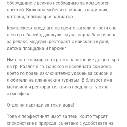
оборудвано с всичко необходимо за комфортен
престой. Включва мебели от масив, хладилник,
котлони, телевизор и радиатор.
Комплексът предлага на своите жители и гости спа
център с басейн, джакузи, сауна, парна баня и зона
за релакс, модерен ресторант с изискана кухня,
детска площадка и паркинг.
Имотът се намира на кратко разстояние до центъра
на гр. Разлог и гр. Банскоо и основната ски зона,
което го прави изключително удобен за скиори и
любители на планинския туризъм. В близост има
магазини и ресторанти, които предлагат уютна
атмосфера.
Отделни партиди за ток и вода!
Това е перфектният имот за тези, които търсят
спокойствие и природа, съчетани с удобствата на