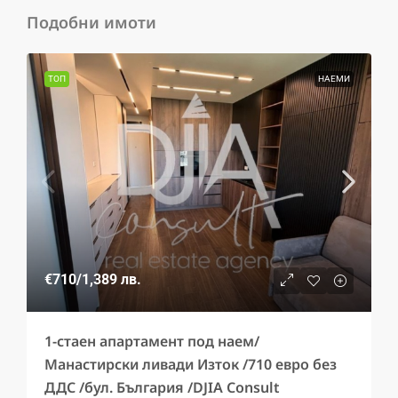
Подобни имоти
ТОП
НАЕМИ
€710
/1,389 лв.
1-стаен апартамент под наем/
Манастирски ливади Изток /710 евро без
ДДС /бул. България /DJIA Consult