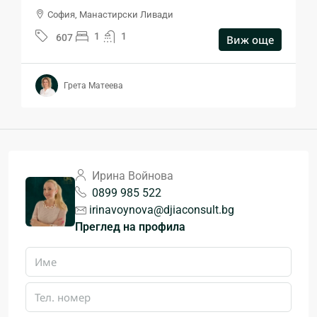
София, Манастирски Ливади
1
1
607
Виж още
Грета Матеева
Ирина Войнова
0899 985 522
irinavoynova@djiaconsult.bg
Преглед на профила