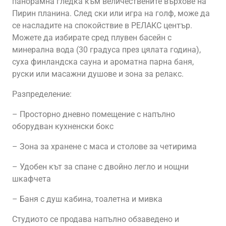
панорамна гледка към величествените върхове на
Пирин планина. След ски или игра на голф, може да
се насладите на спокойствие в РЕЛАКС център.
Можете да избирате сред плувен басейн с
минерална вода (30 градуса през цялата година),
суха финландска сауна и ароматна парна баня,
руски или масажни душове и зона за релакс.
Разпределение:
– Просторно дневно помещение с напълно
оборудван кухненски бокс
– Зона за хранене с маса и столове за четирима
– Удобен кът за спане с двойно легло и нощни
шкафчета
– Баня с душ кабина, тоалетна и мивка
Студиото се продава напълно обзаведено и