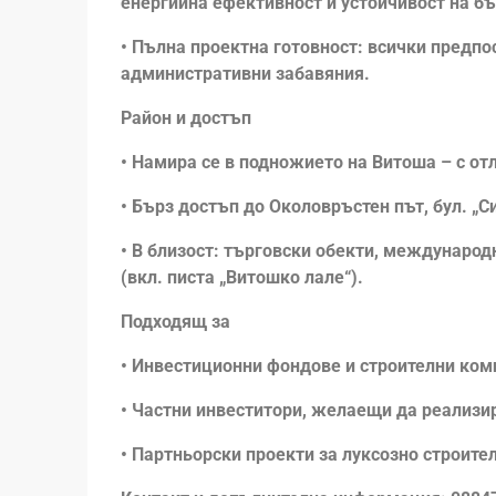
енергийна ефективност и устойчивост на б
• Пълна проектна готовност: всички предпо
административни забавяния.
Район и достъп
• Намира се в подножието на Витоша – с отл
• Бърз достъп до Околовръстен път, бул. „С
• В близост: търговски обекти, междунаро
(вкл. писта „Витошко лале“).
Подходящ за
• Инвестиционни фондове и строителни комп
• Частни инвеститори, желаещи да реализи
• Партньорски проекти за луксозно строите