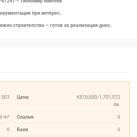
4747247 – Любомир Минчев
документация при интерес.
тижно строителство – готов за реализация днес.
503
Цена
€870,000/1,701,572
лв.
9 m²
Спалня
0
0
Баня
0