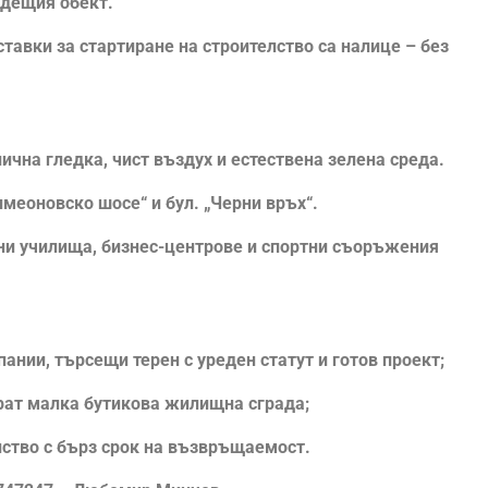
ъдещия обект.
ставки за стартиране на строителство са налице – без
ична гледка, чист въздух и естествена зелена среда.
имеоновско шосе“ и бул. „Черни връх“.
дни училища, бизнес-центрове и спортни съоръжения
ании, търсещи терен с уреден статут и готов проект;
рат малка бутикова жилищна сграда;
лство с бърз срок на възвръщаемост.