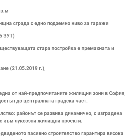
кв.м
ищна сграда с едно подземно ниво за гаражи
 5 ЗУТ)
 съществуващата стара постройка е премахната и
не (21.05.2019 г.),
 една от най-предпочитаните жилищни зони в София,
остъп до централната градска част.
елство: районът се развива динамично, с изградена
ес към луксозни жилищни проекти.
едвиденото пасивно строителство гарантира висока