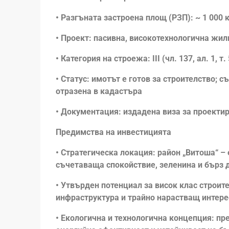
• Разгъната застроена площ (РЗП): ~ 1 000 
• Проект: пасивна, високотехнологична жил
• Категория на строежа: III (чл. 137, ал. 1, т.
• Статус: имотът е готов за строителство;
отразена в кадастъра
• Документация: издадена виза за проектира
Предимства на инвестицията
• Стратегическа локация: район „Витоша“ –
съчетаваща спокойствие, зеленина и бърз д
• Утвърден потенциал за висок клас строит
инфраструктура и трайно нарастващ интер
• Екологична и технологична концепция: пр