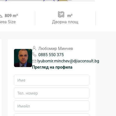
809 m²
m²
Area Size
Дворна площ
Любомир Минчев
0885 550 375
lyubomir.minchev@djiaconsult.bg
Преглед на профила