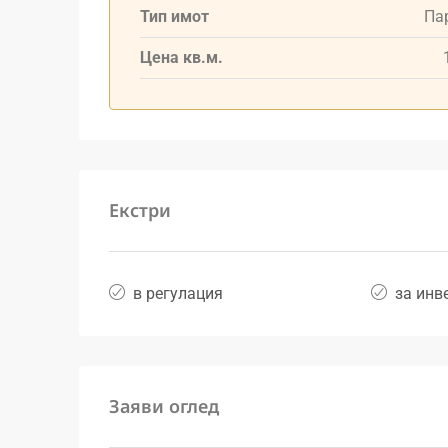
Тип имот
Па
Цена кв.м.
Екстри
в регулация
за инв
Заяви оглед