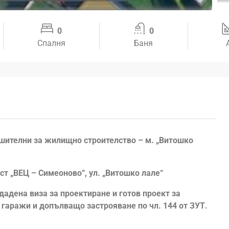
0
0
Спалня
Баня
ешителни за жилищно строителство – м. „Витошко
ст „ВЕЦ – Симеоново“, ул. „Витошко лале“
дадена виза за проектиране и готов проект за
гаражи и допълващо застрояване по чл. 144 от ЗУТ.