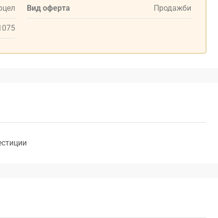
рцел
Вид оферта
Продажби
1075
естиции