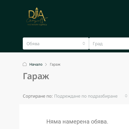
Обява
Град
Начало
Гараж
Гараж
Сортиране по:
Подреждане по подразбиране
Няма намерена обява.