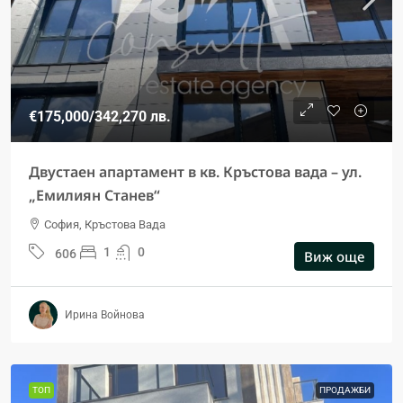
€175,000
/342,270 лв.
Двустаен апартамент в кв. Кръстова вада – ул.
„Емилиян Станев“
София, Кръстова Вада
1
0
606
Виж още
Ирина Войнова
ТОП
ПРОДАЖБИ